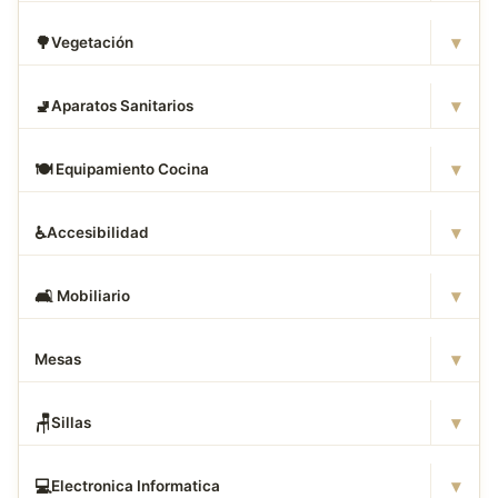
▾
🌳
Vegetación
▾
🚽
Aparatos Sanitarios
▾
🍽
️ Equipamiento Cocina
▾
♿
Accesibilidad
▾
🛋
️ Mobiliario
▾
Mesas
▾
🪑
Sillas
▾
💻
Electronica Informatica