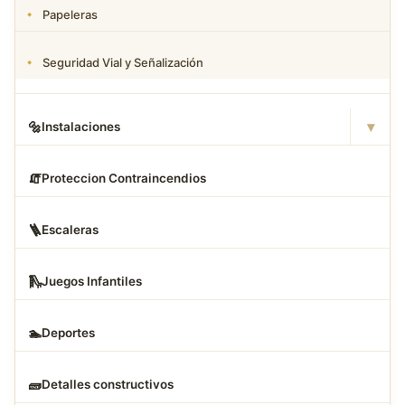
Papeleras
Seguridad Vial y Señalización
▾
🔩
Instalaciones
🧯
Proteccion Contraincendios
🪜
Escaleras
🛝
Juegos Infantiles
🏊
Deportes
🧱
Detalles constructivos