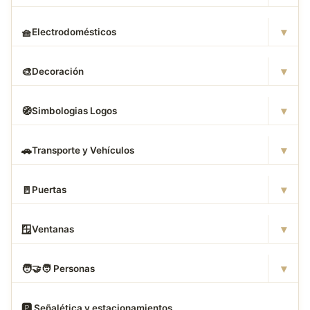
▾
🧺
Electrodomésticos
▾
🎨
Decoración
▾
🧭
Simbologias Logos
▾
🚗
Transporte y Vehículos
▾
🚪
Puertas
▾
🪟
Ventanas
▾
🧑
‍🤝‍🧑 Personas
🅿
️ Señalética y estacionamientos