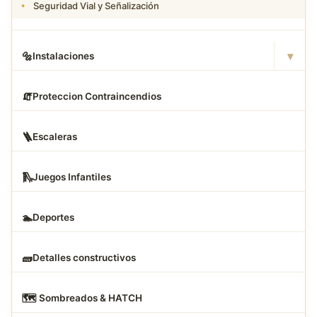
Seguridad Vial y Señalización
▾
🔩
Instalaciones
🧯
Proteccion Contraincendios
🪜
Escaleras
🛝
Juegos Infantiles
🏊
Deportes
🧱
Detalles constructivos
🗺
️ Sombreados & HATCH