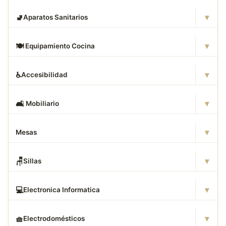
▾
🚽
Aparatos Sanitarios
▾
🍽
️ Equipamiento Cocina
▾
♿
Accesibilidad
▾
🛋
️ Mobiliario
▾
Mesas
▾
🪑
Sillas
▾
💻
Electronica Informatica
▾
🧺
Electrodomésticos