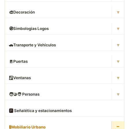
▾
🎨
Decoración
▾
🧭
Simbologias Logos
▾
🚗
Transporte y Vehículos
▾
🚪
Puertas
▾
🪟
Ventanas
▾
🧑
‍🤝‍🧑 Personas
🅿
️ Señalética y estacionamientos
−
🚦
Mobiliario Urbano