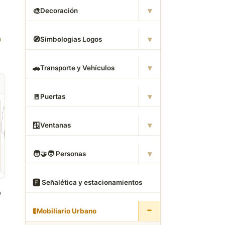
▾
🎨
Decoración
▾
🧭
Simbologias Logos
▾
🚗
Transporte y Vehículos
▾
🚪
Puertas
▾
🪟
Ventanas
ROPA
CAMAS DWG
ANIMALES CAD
▾
🧑
‍🤝‍🧑 Personas
Descargar Abrigos
Descargar Dormitorios
Descargar Akita
AutoCAD DWG Gratis –
AutoCAD DWG Gratis –
AutoCAD DWG Gratis
Bloques 2D
Bloques 2D
Bloque 2D Canino
🅿
️ Señalética y estacionamientos
,
−
🚦
Mobiliario Urbano