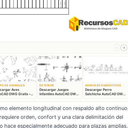
←
→
PO DE ANIMALES
EXTERIOR
ANIMALES DOMÉSTICOS
cargar Aves
Descargar Juegos
Descargar Perro
oCAD DWG Gratis –
Infantiles AutoCAD DWG
Salchicha AutoCAD DWG
ques Animales 2D
Gratis – Parque 2D
Gratis – Bloque 2D
o elemento longitudinal con respaldo alto continuo
equiere orden, confort y una clara delimitación del
 lo hace especialmente adecuado para plazas amplias,