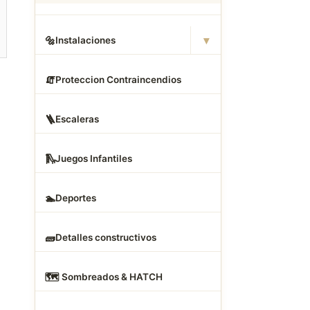
▾
🔩
Instalaciones
🧯
Proteccion Contraincendios
🪜
Escaleras
🛝
Juegos Infantiles
🏊
Deportes
🧱
Detalles constructivos
🗺
️ Sombreados & HATCH