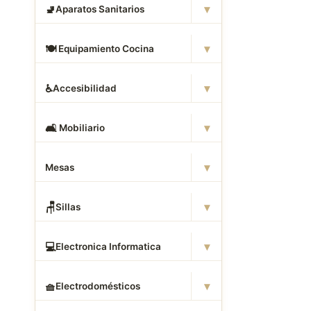
▾
🚽
Aparatos Sanitarios
▾
🍽
️ Equipamiento Cocina
▾
♿
Accesibilidad
▾
🛋
️ Mobiliario
▾
Mesas
▾
🪑
Sillas
▾
💻
Electronica Informatica
▾
🧺
Electrodomésticos