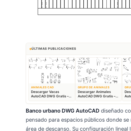
ÚLTIMAS PUBLICACIONES
ANIMALES CAD
GRUPO DE ANIMALES
GRU
Descargar Vacas
Descargar Animales
Des
AutoCAD DWG Gratis –
AutoCAD DWG Gratis –
Aut
Bloques Ganaderos 2D
Fauna 2D CAD
Blo
Banco urbano DWG AutoCAD
diseñado com
pensado para espacios públicos donde se r
área de descanso. Su configuración lineal