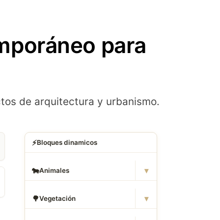
mporáneo para
tos de arquitectura y urbanismo.
⚡
Bloques dinamicos
▾
🐄
Animales
▾
🌳
Vegetación