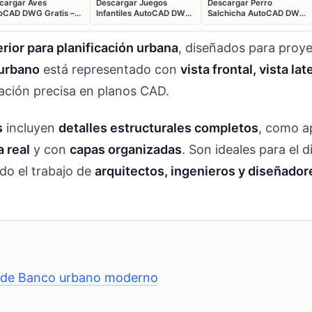
cargar Aves
Descargar Juegos
Descargar Perro
oCAD DWG Gratis –
Infantiles AutoCAD DWG
Salchicha AutoCAD DWG
ques Animales 2D
Gratis – Parque 2D
Gratis – Bloque 2D
ior para planificación urbana
, diseñados para proy
urbano
está representado con
vista frontal, vista la
tación precisa en planos CAD.
s
incluyen
detalles estructurales completos
, como ap
a real
y con
capas organizadas
. Son ideales para el 
do el trabajo de
arquitectos, ingenieros y diseñado
D de Banco urbano moderno