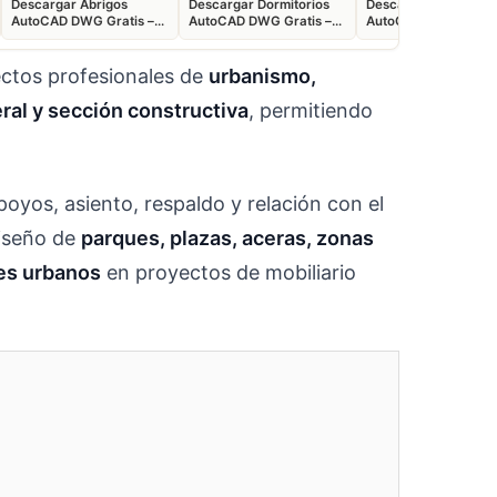
Descargar Abrigos
Descargar Dormitorios
Descargar Akita
AutoCAD DWG Gratis –
AutoCAD DWG Gratis –
AutoCAD DWG Gratis
Bloques 2D
Bloques 2D
Bloque 2D Canino
ectos profesionales de
urbanismo,
teral y sección constructiva
, permitiendo
oyos, asiento, respaldo y relación con el
diseño de
parques, plazas, aceras, zonas
res urbanos
en proyectos de mobiliario