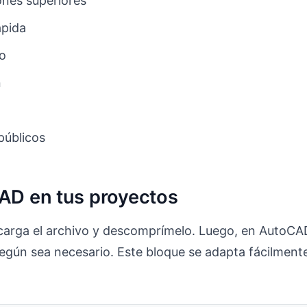
nes superiores
ápida
to
n
públicos
CAD en tus proyectos
scarga el archivo y descomprímelo. Luego, en AutoCA
 según sea necesario. Este bloque se adapta fácilmente