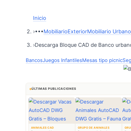
Inicio
›
•••
Mobiliario
Exterior
Mobiliario Urban
›
Descarga Bloque CAD de Banco urba
Bancos
Juegos Infantiles
Mesas tipo picnic
Seg
ÚLTIMAS PUBLICACIONES
ANIMALES CAD
GRUPO DE ANIMALES
GRU