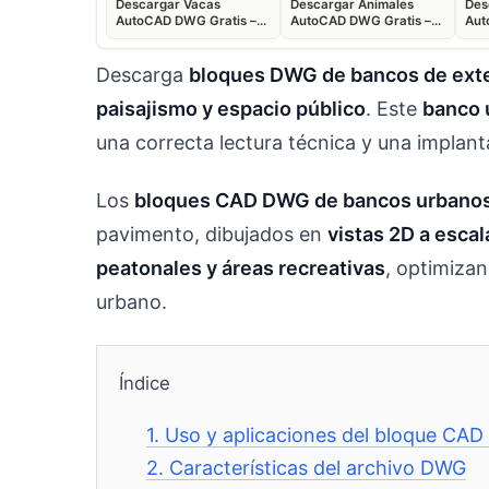
Descargar Vacas
Descargar Animales
Des
AutoCAD DWG Gratis –
AutoCAD DWG Gratis –
Aut
Bloques Ganaderos 2D
Fauna 2D CAD
Blo
Descarga
bloques DWG de bancos de exter
paisajismo y espacio público
. Este
banco 
una correcta lectura técnica y una implan
Los
bloques CAD DWG de bancos urbano
pavimento, dibujados en
vistas 2D a escal
peatonales y áreas recreativas
, optimizan
urbano.
Índice
1.
Uso y aplicaciones del bloque CA
2.
Características del archivo DWG