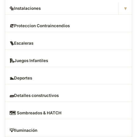
▾
🔩
Instalaciones
🧯
Proteccion Contraincendios
🪜
Escaleras
🛝
Juegos Infantiles
🏊
Deportes
🧱
Detalles constructivos
🗺
️ Sombreados & HATCH
💡
Iluminación