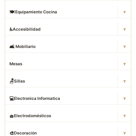
▾
🍽
️ Equipamiento Cocina
▾
♿
Accesibilidad
▾
🛋
️ Mobiliario
▾
Mesas
▾
🪑
Sillas
▾
💻
Electronica Informatica
▾
🧺
Electrodomésticos
▾
🎨
Decoración