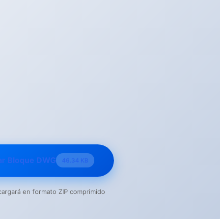
ar Bloque DWG
46.34 KB
escargará en formato ZIP comprimido