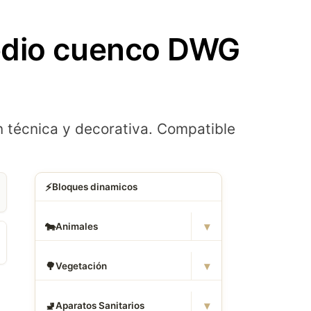
edio cuenco DWG
n técnica y decorativa. Compatible
⚡
Bloques dinamicos
▾
🐄
Animales
▾
🌳
Vegetación
▾
🚽
Aparatos Sanitarios