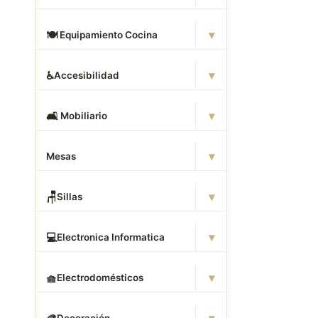
▾
🍽
️ Equipamiento Cocina
▾
♿
Accesibilidad
▾
🛋
️ Mobiliario
▾
Mesas
▾
🪑
Sillas
▾
💻
Electronica Informatica
▾
🧺
Electrodomésticos