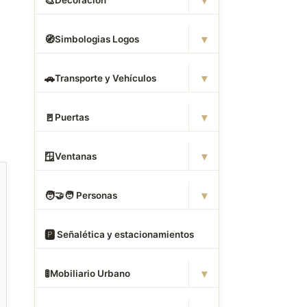
▾
🎨
Decoración
▾
🧭
Simbologias Logos
▾
🚗
Transporte y Vehículos
▾
🚪
Puertas
▾
🪟
Ventanas
▾
🧑
‍🤝‍🧑 Personas
🅿
️ Señalética y estacionamientos
▾
🚦
Mobiliario Urbano