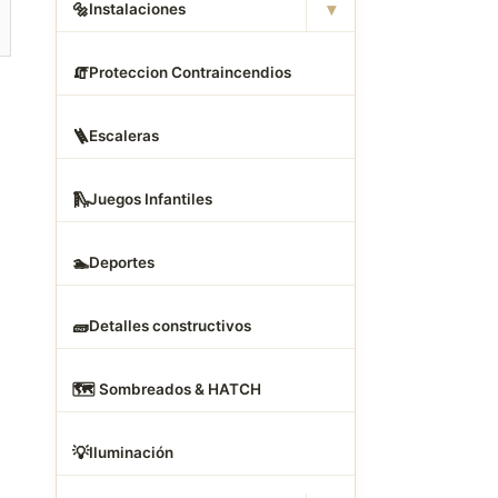
▾
🔩
Instalaciones
🧯
Proteccion Contraincendios
🪜
Escaleras
🛝
Juegos Infantiles
🏊
Deportes
🧱
Detalles constructivos
🗺
️ Sombreados & HATCH
💡
Iluminación