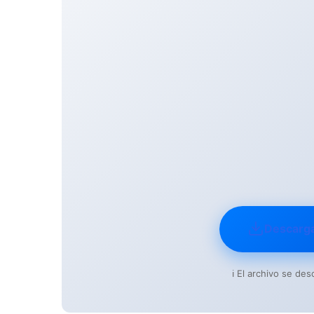
Descarg
ℹ️ El archivo se d