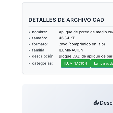
DETALLES DE ARCHIVO CAD
nombre:
Aplique de pared de medio c
tamaño:
46.34 KB
formato:
.dwg (comprimido en .zip)
familia:
ILUMINACION
descripción:
Bloque CAD de aplique de pa
categorías:
ILUMINACION
Lamparas d
📥 Desc