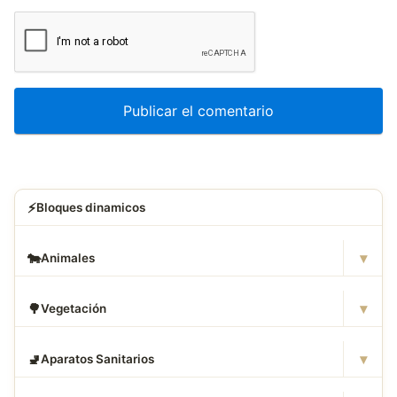
⚡
Bloques dinamicos
▾
🐄
Animales
▾
🌳
Vegetación
▾
🚽
Aparatos Sanitarios