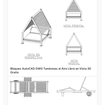
Bloques AutoCAD DWG Tumbonas al Aire Libre en Vista 2D
Gratis