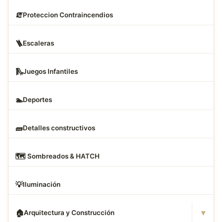
🧯
Proteccion Contraincendios
🪜
Escaleras
🛝
Juegos Infantiles
🏊
Deportes
🧱
Detalles constructivos
🗺
️ Sombreados & HATCH
💡
Iluminación
▾
🏠
Arquitectura y Construcción