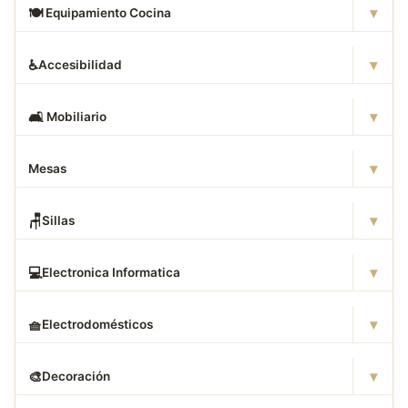
▾
🍽
️ Equipamiento Cocina
▾
♿
Accesibilidad
▾
🛋
️ Mobiliario
▾
Mesas
▾
🪑
Sillas
▾
💻
Electronica Informatica
▾
🧺
Electrodomésticos
▾
🎨
Decoración