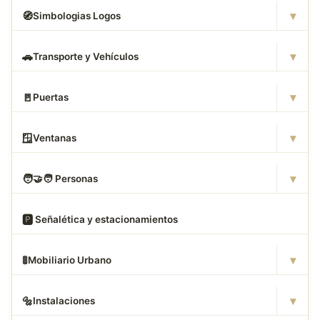
▾
🧭
Simbologias Logos
▾
🚗
Transporte y Vehículos
▾
🚪
Puertas
▾
🪟
Ventanas
▾
🧑
‍🤝‍🧑 Personas
🅿
️ Señalética y estacionamientos
▾
🚦
Mobiliario Urbano
▾
🔩
Instalaciones