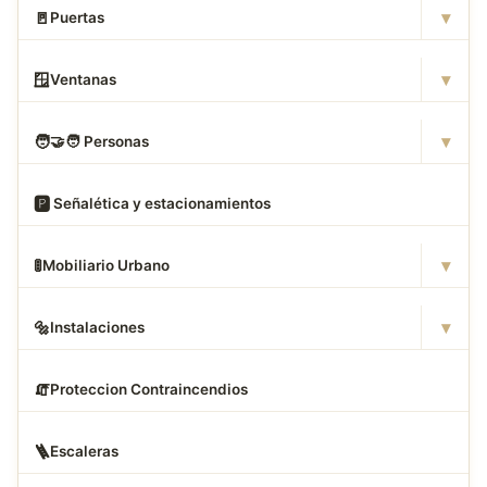
▾
🚪
Puertas
▾
🪟
Ventanas
▾
🧑
‍🤝‍🧑 Personas
🅿
️ Señalética y estacionamientos
▾
🚦
Mobiliario Urbano
▾
🔩
Instalaciones
🧯
Proteccion Contraincendios
🪜
Escaleras