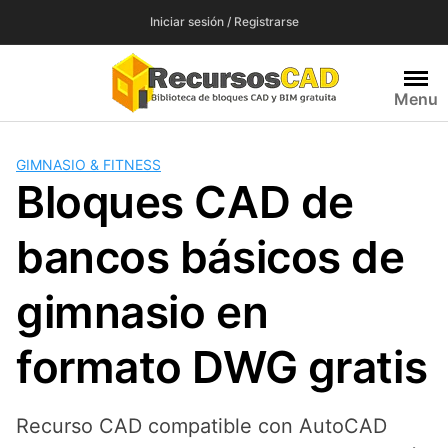
Saltar
Iniciar sesión / Registrarse
al
contenido
Menu
GIMNASIO & FITNESS
Bloques CAD de
bancos básicos de
gimnasio en
formato DWG gratis
Recurso CAD compatible con AutoCAD