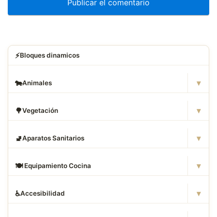
⚡
Bloques dinamicos
▾
🐄
Animales
▾
🌳
Vegetación
▾
🚽
Aparatos Sanitarios
▾
🍽
️ Equipamiento Cocina
▾
♿
Accesibilidad