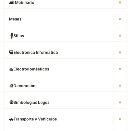
▾
🛋
️ Mobiliario
▾
Mesas
▾
🪑
Sillas
▾
💻
Electronica Informatica
▾
🧺
Electrodomésticos
▾
🎨
Decoración
▾
🧭
Simbologias Logos
▾
🚗
Transporte y Vehículos