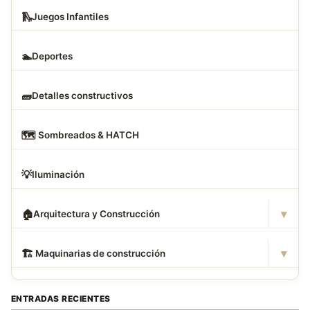
🛝
Juegos Infantiles
🏊
Deportes
🧱
Detalles constructivos
🗺
️ Sombreados & HATCH
💡
Iluminación
▾
🏠
Arquitectura y Construcción
▾
🏗
️ Maquinarias de construcción
ENTRADAS RECIENTES