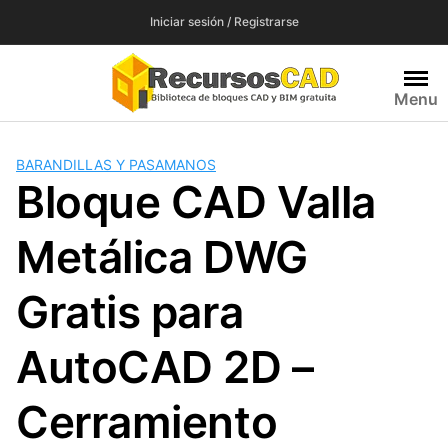
Saltar
Iniciar sesión / Registrarse
al
contenido
Menu
BARANDILLAS Y PASAMANOS
Bloque CAD Valla
Metálica DWG
Gratis para
AutoCAD 2D –
Cerramiento