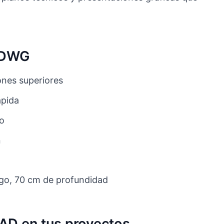
o DWG
nes superiores
ápida
to
n
go, 70 cm de profundidad
CAD en tus proyectos