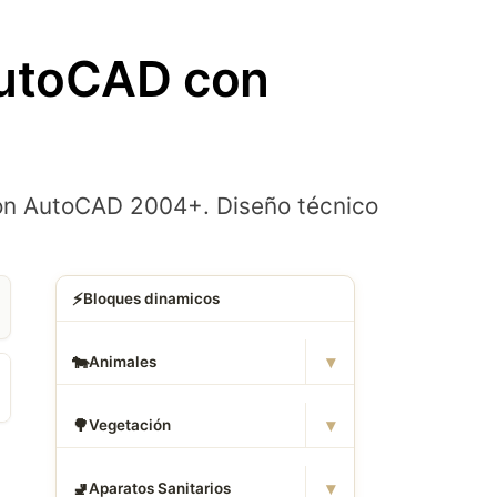
AutoCAD con
con AutoCAD 2004+. Diseño técnico
⚡
Bloques dinamicos
▾
🐄
Animales
▾
🌳
Vegetación
▾
🚽
Aparatos Sanitarios