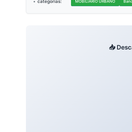
categorías:
MOBILIARIO URBANO
Banc
📥 Desc