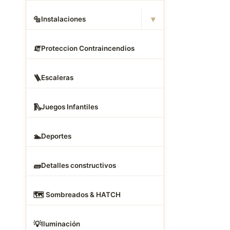
▾
🔩
Instalaciones
🧯
Proteccion Contraincendios
🪜
Escaleras
🛝
Juegos Infantiles
🏊
Deportes
🧱
Detalles constructivos
🗺
️ Sombreados & HATCH
💡
Iluminación