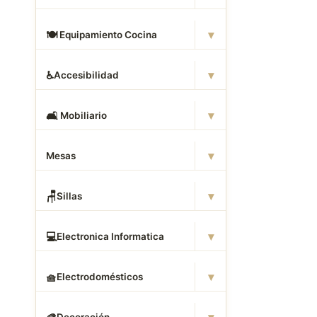
▾
🍽
️ Equipamiento Cocina
▾
♿
Accesibilidad
▾
🛋
️ Mobiliario
▾
Mesas
▾
🪑
Sillas
▾
💻
Electronica Informatica
▾
🧺
Electrodomésticos