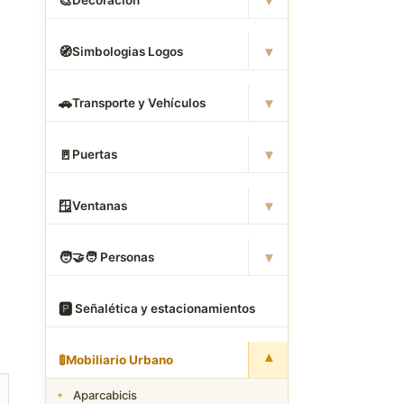
▾
🎨
Decoración
▾
🧭
Simbologias Logos
▾
🚗
Transporte y Vehículos
▾
🚪
Puertas
▾
🪟
Ventanas
▾
🧑
‍🤝‍🧑 Personas
🅿
️ Señalética y estacionamientos
▾
🚦
Mobiliario Urbano
Aparcabicis