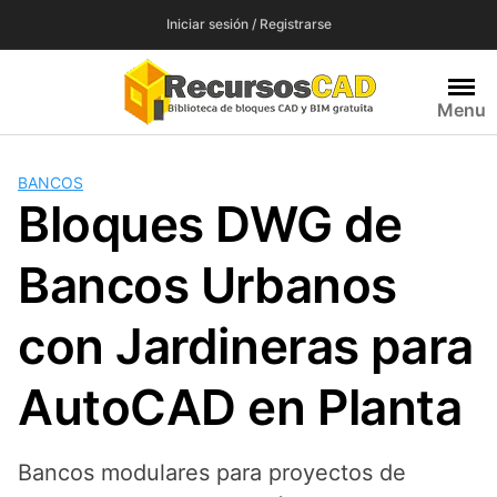
Saltar
Iniciar sesión / Registrarse
al
contenido
Menu
BANCOS
Bloques DWG de
Bancos Urbanos
con Jardineras para
AutoCAD en Planta
Bancos modulares para proyectos de