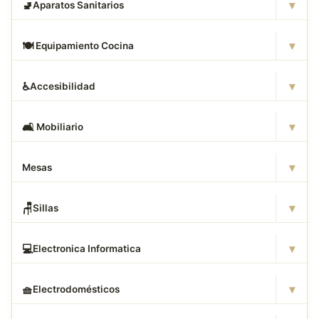
▾
🚽
Aparatos Sanitarios
▾
🍽
️ Equipamiento Cocina
▾
♿
Accesibilidad
▾
🛋
️ Mobiliario
▾
Mesas
▾
🪑
Sillas
▾
💻
Electronica Informatica
▾
🧺
Electrodomésticos