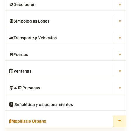
▾
🎨
Decoración
▾
🧭
Simbologias Logos
▾
🚗
Transporte y Vehículos
▾
🚪
Puertas
▾
🪟
Ventanas
▾
🧑
‍🤝‍🧑 Personas
🅿
️ Señalética y estacionamientos
−
🚦
Mobiliario Urbano