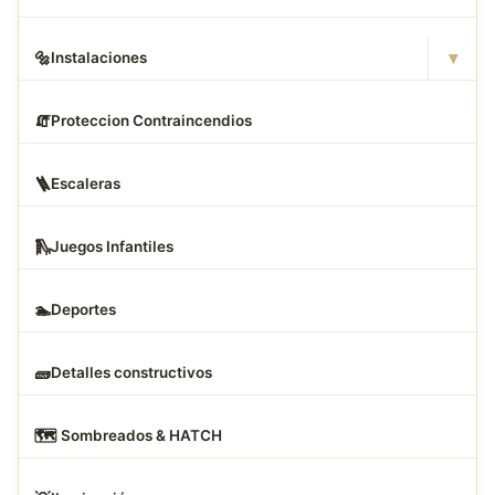
▾
🔩
Instalaciones
🧯
Proteccion Contraincendios
🪜
Escaleras
🛝
Juegos Infantiles
🏊
Deportes
🧱
Detalles constructivos
🗺
️ Sombreados & HATCH