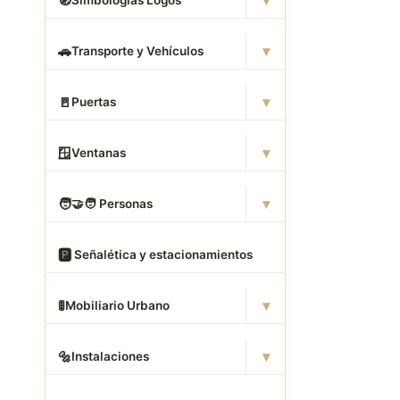
▾
🧭
Simbologias Logos
▾
🚗
Transporte y Vehículos
▾
🚪
Puertas
▾
🪟
Ventanas
▾
🧑
‍🤝‍🧑 Personas
🅿
️ Señalética y estacionamientos
▾
🚦
Mobiliario Urbano
▾
🔩
Instalaciones