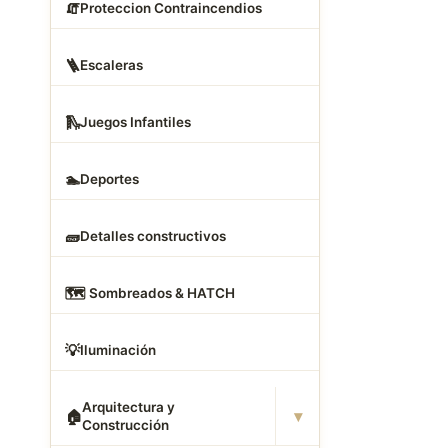
🧯
Proteccion Contraincendios
🪜
Escaleras
🛝
Juegos Infantiles
🏊
Deportes
🧱
Detalles constructivos
🗺
️ Sombreados & HATCH
💡
Iluminación
Arquitectura y
▾
🏠
Construcción