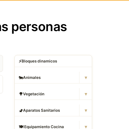
as personas
⚡
Bloques dinamicos
▾
🐄
Animales
▾
🌳
Vegetación
▾
🚽
Aparatos Sanitarios
▾
🍽
️ Equipamiento Cocina