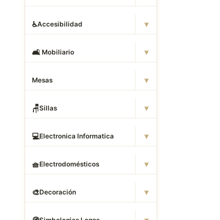
▾
♿
Accesibilidad
▾
🛋
️ Mobiliario
▾
Mesas
▾
🪑
Sillas
▾
💻
Electronica Informatica
▾
🧺
Electrodomésticos
▾
🎨
Decoración