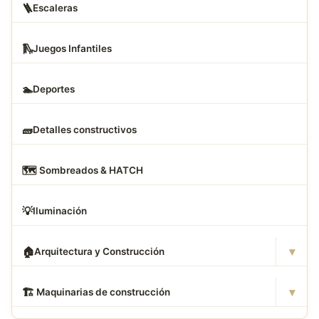
🪜
Escaleras
🛝
Juegos Infantiles
🏊
Deportes
🧱
Detalles constructivos
🗺
️ Sombreados & HATCH
💡
Iluminación
▾
🏠
Arquitectura y Construcción
▾
🏗
️ Maquinarias de construcción