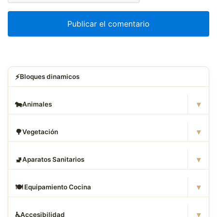
⚡
Bloques dinamicos
▾
🐄
Animales
▾
🌳
Vegetación
▾
🚽
Aparatos Sanitarios
▾
🍽
️ Equipamiento Cocina
▾
♿
Accesibilidad