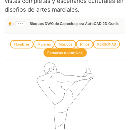
vistas completas y escenarios culturales en
diseños de artes marciales.
›
›
•••
Bloques DWG de Capoeira para AutoCAD 2D Gratis
Hombres
Mujeres
Musicos
Niños
PERSONAS
Personas deportivas