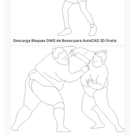
Descarga Bloques DWG de Boxeo para AutoCAD 2D Gratis