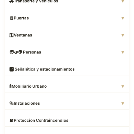
▾
🚗
Transporte y Vehículos
▾
🚪
Puertas
▾
🪟
Ventanas
▾
🧑
‍🤝‍🧑 Personas
🅿
️ Señalética y estacionamientos
▾
🚦
Mobiliario Urbano
▾
🔩
Instalaciones
🧯
Proteccion Contraincendios