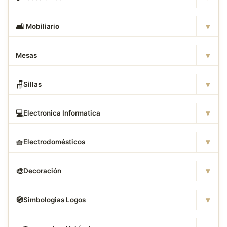
▾
🛋
️ Mobiliario
▾
Mesas
▾
🪑
Sillas
▾
💻
Electronica Informatica
▾
🧺
Electrodomésticos
▾
🎨
Decoración
▾
🧭
Simbologias Logos