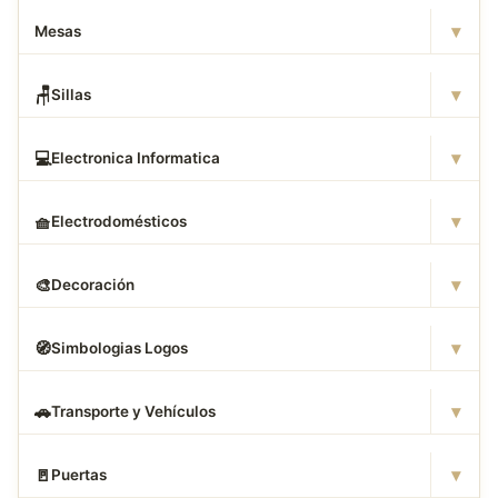
▾
Mesas
▾
🪑
Sillas
▾
💻
Electronica Informatica
▾
🧺
Electrodomésticos
▾
🎨
Decoración
▾
🧭
Simbologias Logos
▾
🚗
Transporte y Vehículos
▾
🚪
Puertas