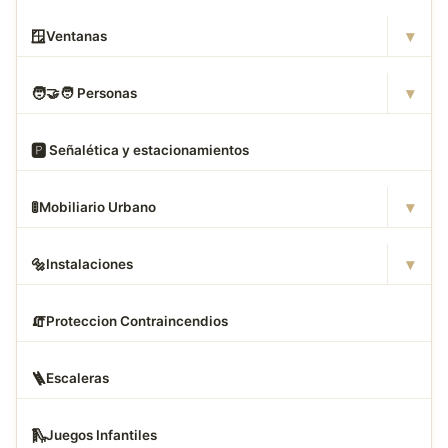
▾
🪟
Ventanas
▾
🧑
‍🤝‍🧑 Personas
🅿
️ Señalética y estacionamientos
▾
🚦
Mobiliario Urbano
▾
🔩
Instalaciones
🧯
Proteccion Contraincendios
🪜
Escaleras
🛝
Juegos Infantiles