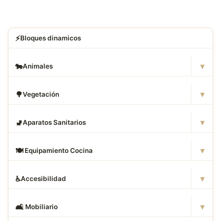
⚡
Bloques dinamicos
▾
🐄
Animales
▾
🌳
Vegetación
▾
🚽
Aparatos Sanitarios
▾
🍽
️ Equipamiento Cocina
▾
♿
Accesibilidad
▾
🛋
️ Mobiliario