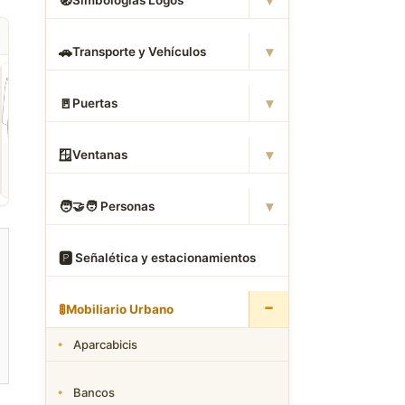
▾
🧭
Simbologias Logos
▾
🚗
Transporte y Vehículos
▾
🚪
Puertas
▾
🪟
Ventanas
ROPA
CAMAS DWG
ANIMALES CAD
Descargar Abrigos
Descargar Dormitorios
Descargar Akita
AutoCAD DWG Gratis –
AutoCAD DWG Gratis –
AutoCAD DWG Gratis
Bloques 2D
Bloques 2D
Bloque 2D Canino
▾
🧑
‍🤝‍🧑 Personas
🅿
️ Señalética y estacionamientos
−
🚦
Mobiliario Urbano
Aparcabicis
Bancos