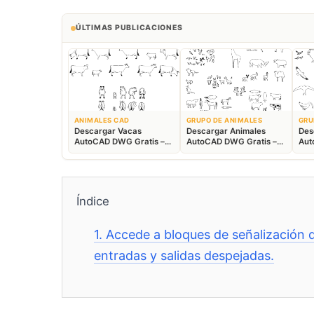
ÚLTIMAS PUBLICACIONES
ANIMALES CAD
GRUPO DE ANIMALES
GRU
Descargar Vacas
Descargar Animales
Des
AutoCAD DWG Gratis –
AutoCAD DWG Gratis –
Aut
Bloques Ganaderos 2D
Fauna 2D CAD
Blo
Índice
1.
Accede a bloques de señalizació
entradas y salidas despejadas.