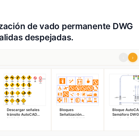
ización de vado permanente DWG
alidas despejadas.
‹
›
Descargar señales
Bloques
Bloque AutoC
tránsito AutoCAD
Señalización
Semáforo DWG
DWG Gratis – plano
AutoCAD DWG
Gratis + Detall
2D
Gratis 2D – Símbolos
Constructivos 
de Seguridad,
Esquema Comp
Prohibición y
Servicios