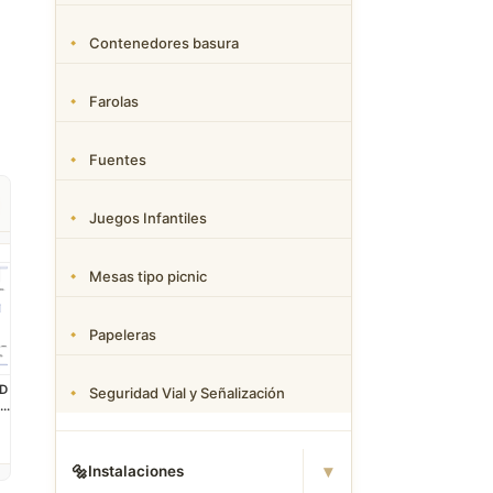
Contenedores basura
Farolas
Fuentes
Juegos Infantiles
Mesas tipo picnic
Papeleras
AD
Obtener bloques
Seguridad Vial y Señalización
CAD de pack
es
completo de bloques
y
dwg de simbolos
leto
listo para usar
▾
🔩
Instalaciones