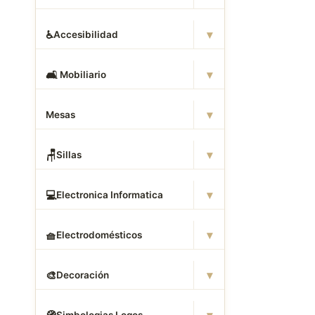
▾
♿
Accesibilidad
▾
🛋
️ Mobiliario
▾
Mesas
▾
🪑
Sillas
▾
💻
Electronica Informatica
▾
🧺
Electrodomésticos
▾
🎨
Decoración