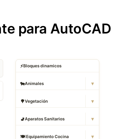
nte para AutoCAD
⚡
Bloques dinamicos
▾
🐄
Animales
▾
🌳
Vegetación
▾
🚽
Aparatos Sanitarios
▾
🍽
️ Equipamiento Cocina