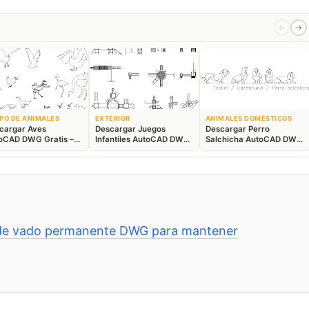
←
→
PO DE ANIMALES
EXTERIOR
ANIMALES DOMÉSTICOS
cargar Aves
Descargar Juegos
Descargar Perro
oCAD DWG Gratis –
Infantiles AutoCAD DWG
Salchicha AutoCAD DWG
ques Animales 2D
Gratis – Parque 2D
Gratis – Bloque 2D
n de vado permanente DWG para mantener