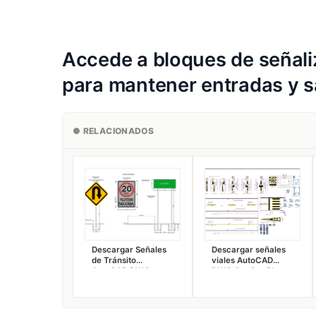
Accede a bloques de
señal
para mantener entradas y s
● RELACIONADOS
Descargar Señales
Descargar señales
de Tránsito
viales AutoCAD
AutoCAD DWG
DWG Gratis – Plano
Gratis – Viales 2D
Urbano