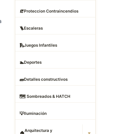
🧯
Proteccion Contraincendios
a
🪜
Escaleras
🛝
Juegos Infantiles
🏊
Deportes
🧱
Detalles constructivos
🗺
️ Sombreados & HATCH
💡
Iluminación
Arquitectura y
▾
🏠