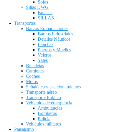
Sofas
Sillas DWG
Butacas
SILLAS
Transportes
Barcos Embarcaciones
Barcos Industriales
Detalles Náuticos
Lanchas
Puertos y Muelles
Veleros
Yates
Bicicletas
Camiones
Coches
Motos
Señalética y estacionamientos
Transporte aéreo
Transporte Publico
Vehículos de emergencia
Ambulancias
Bomberos
Policía
Vehículos militares
Paisajismo