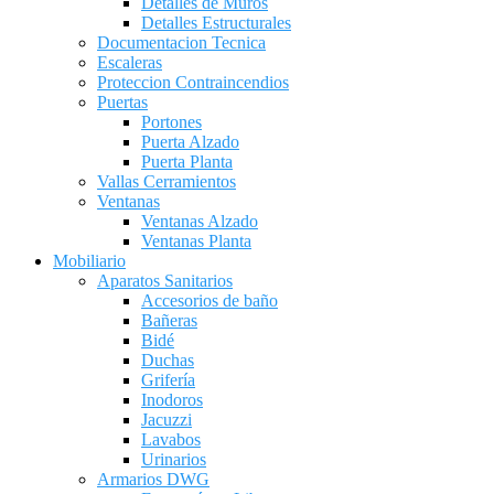
Detalles de Muros
Detalles Estructurales
Documentacion Tecnica
Escaleras
Proteccion Contraincendios
Puertas
Portones
Puerta Alzado
Puerta Planta
Vallas Cerramientos
Ventanas
Ventanas Alzado
Ventanas Planta
Mobiliario
Aparatos Sanitarios
Accesorios de baño
Bañeras
Bidé
Duchas
Grifería
Inodoros
Jacuzzi
Lavabos
Urinarios
Armarios DWG