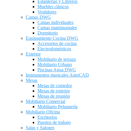
Estanterías y Libreros
Muebles clásicos
Vestidores
Camas DWG
Camas individuales
Camas matrimoniales
Dormitorio
Equipamiento Cocina DWG
Accesorios de cocina
Electrodomésticos
Exterior
Mobiliario de terraza
Mobiliario Urbano
Piscinas Agua DWG
Instrumentos musicales AutoCAD
Mesas
Mesas de comedor
Mesas de exterior
Mesas de reunión
Mobiliario Comercial
Mobiliario Peluquería
Mobiliario Oficina
Escritorios
Puestos de trabajo
Salas y Salones