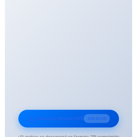
Descargar Bloque DWG
248.80 KB
ℹ️ El archivo se descargará en formato ZIP comprimido