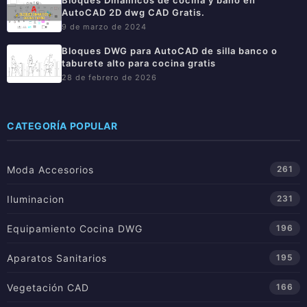
Bloques Dinámicos de cocina y baño en
AutoCAD 2D dwg CAD Gratis.
9 de marzo de 2024
Bloques DWG para AutoCAD de silla banco o
taburete alto para cocina gratis
28 de febrero de 2026
CATEGORÍA POPULAR
Moda Accesorios
261
Iluminacion
231
Equipamiento Cocina DWG
196
Aparatos Sanitarios
195
Vegetación CAD
166