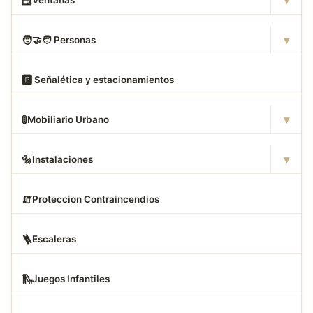
▾
🪟
Ventanas
▾
🧑
‍🤝‍🧑 Personas
🅿
️ Señalética y estacionamientos
▾
🚦
Mobiliario Urbano
▾
🔩
Instalaciones
🧯
Proteccion Contraincendios
🪜
Escaleras
🛝
Juegos Infantiles