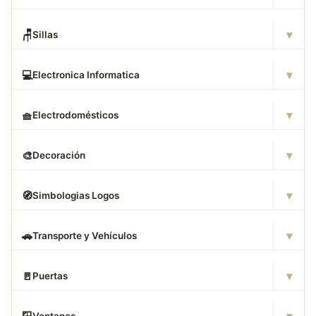
▾
🪑
Sillas
▾
💻
Electronica Informatica
▾
🧺
Electrodomésticos
▾
🎨
Decoración
▾
🧭
Simbologias Logos
▾
🚗
Transporte y Vehículos
▾
🚪
Puertas