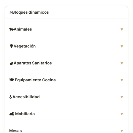
⚡
Bloques dinamicos
▾
🐄
Animales
▾
🌳
Vegetación
▾
🚽
Aparatos Sanitarios
▾
🍽
️ Equipamiento Cocina
▾
♿
Accesibilidad
▾
🛋
️ Mobiliario
▾
Mesas