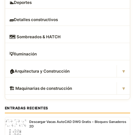
🏊
Deportes
🧱
Detalles constructivos
🗺
️ Sombreados & HATCH
💡
Iluminación
▾
🏠
Arquitectura y Construcción
▾
🏗
️ Maquinarias de construcción
ENTRADAS RECIENTES
Descargar Vacas AutoCAD DWG Gratis – Bloques Ganaderos
2D