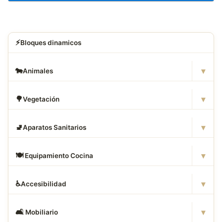
⚡
Bloques dinamicos
▾
🐄
Animales
▾
🌳
Vegetación
▾
🚽
Aparatos Sanitarios
▾
🍽
️ Equipamiento Cocina
▾
♿
Accesibilidad
▾
🛋
️ Mobiliario