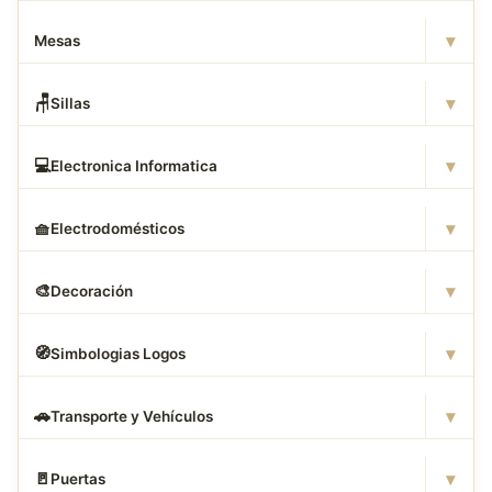
▾
Mesas
▾
🪑
Sillas
▾
💻
Electronica Informatica
▾
🧺
Electrodomésticos
▾
🎨
Decoración
▾
🧭
Simbologias Logos
▾
🚗
Transporte y Vehículos
▾
🚪
Puertas