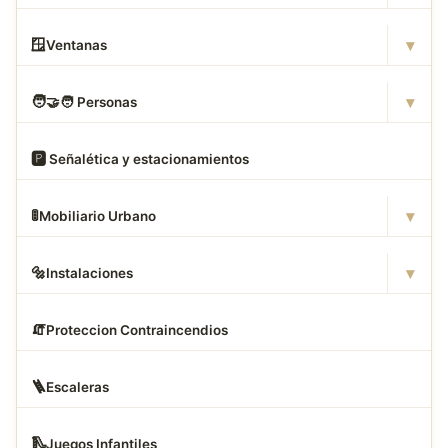
▾
🪟
Ventanas
▾
🧑
‍🤝‍🧑 Personas
🅿
️ Señalética y estacionamientos
▾
🚦
Mobiliario Urbano
▾
🔩
Instalaciones
🧯
Proteccion Contraincendios
🪜
Escaleras
🛝
Juegos Infantiles