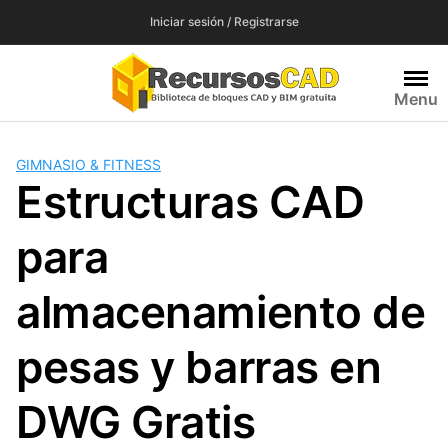
Saltar
Iniciar sesión / Registrarse
al
contenido
Menu
GIMNASIO & FITNESS
Estructuras CAD
para
almacenamiento de
pesas y barras en
DWG Gratis