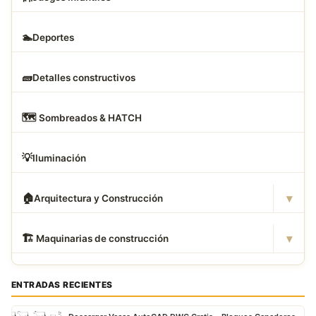
🏊
Deportes
🧱
Detalles constructivos
🗺
️ Sombreados & HATCH
💡
Iluminación
▾
🏠
Arquitectura y Construcción
▾
🏗
️ Maquinarias de construcción
ENTRADAS RECIENTES