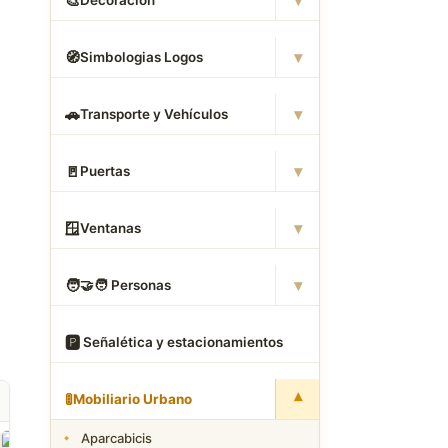
▾
🎨
Decoración
▾
🧭
Simbologias Logos
▾
🚗
Transporte y Vehículos
▾
🚪
Puertas
▾
🪟
Ventanas
▾
🧑
‍🤝‍🧑 Personas
🅿
️ Señalética y estacionamientos
▾
🚦
Mobiliario Urbano
Aparcabicis