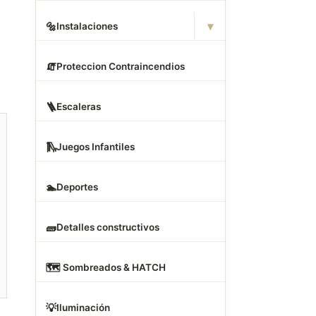
▾
🔩
Instalaciones
🧯
Proteccion Contraincendios
🪜
Escaleras
🛝
Juegos Infantiles
🏊
Deportes
🧱
Detalles constructivos
🗺
️ Sombreados & HATCH
💡
Iluminación