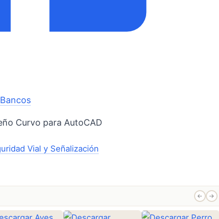
o
Bancos
eño Curvo para AutoCAD
uridad Vial y Señalización
←
→