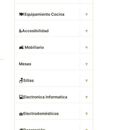
▾
🍽
️ Equipamiento Cocina
▾
♿
Accesibilidad
▾
🛋
️ Mobiliario
▾
Mesas
▾
🪑
Sillas
▾
💻
Electronica Informatica
▾
🧺
Electrodomésticos