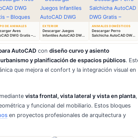
PO DE ANIMALES
EXTERIOR
ANIMALES DOMÉSTICOS
cargar Aves
Descargar Juegos
Descargar Perro
oCAD DWG Gratis –
Infantiles AutoCAD DWG
Salchicha AutoCAD DWG
ques Animales 2D
Gratis – Parque 2D
Gratis – Bloque 2D
 para AutoCAD
con
diseño curvo y asiento
e
urbanismo y planificación de espacios públicos
. Est
ica que mejora el confort y la integración visual en
 mediante
vista frontal, vista lateral y vista en planta
,
ométrica y funcional del mobiliario. Estos bloques
nos
en proyectos profesionales de arquitectura y