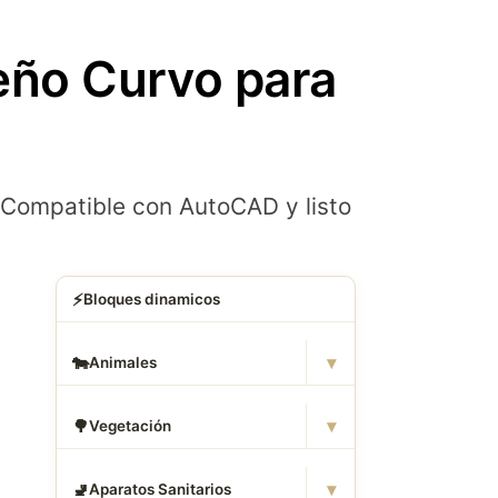
eño Curvo para
. Compatible con AutoCAD y listo
⚡
Bloques dinamicos
▾
🐄
Animales
▾
🌳
Vegetación
▾
🚽
Aparatos Sanitarios