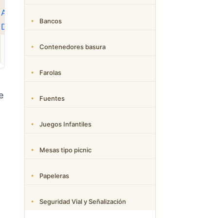
Bancos
ROPA
CAMAS DWG
ANIMALES CAD
Contenedores basura
Descargar Abrigos
Descargar Dormitorios
Descargar Akita
AutoCAD DWG Gratis –
AutoCAD DWG Gratis –
AutoCAD DWG Gratis
Bloques 2D
Bloques 2D
Bloque 2D Canino
Farolas
e
Fuentes
Juegos Infantiles
Mesas tipo picnic
Papeleras
Seguridad Vial y Señalización