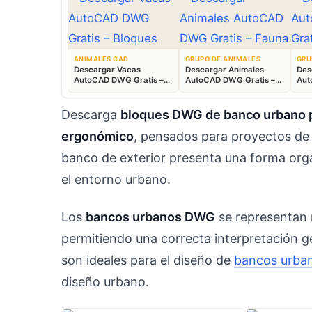
ANIMALES CAD
GRUPO DE ANIMALES
GRU
Descargar Vacas
Descargar Animales
Des
AutoCAD DWG Gratis –
AutoCAD DWG Gratis –
Aut
Bloques Ganaderos 2D
Fauna 2D CAD
Blo
Descarga
bloques DWG de banco urbano
ergonómico
, pensados para proyectos d
banco de exterior presenta una forma orgán
el entorno urbano.
Los
bancos urbanos DWG
se representan
permitiendo una correcta interpretación ge
son ideales para el diseño de
bancos urba
diseño urbano.