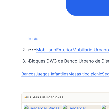
Inicio
›
•••
Mobiliario
Exterior
Mobiliario Urban
›
Bloques DWG de Banco Urbano de Dis
Bancos
Juegos Infantiles
Mesas tipo picnic
Seg
ÚLTIMAS PUBLICACIONES