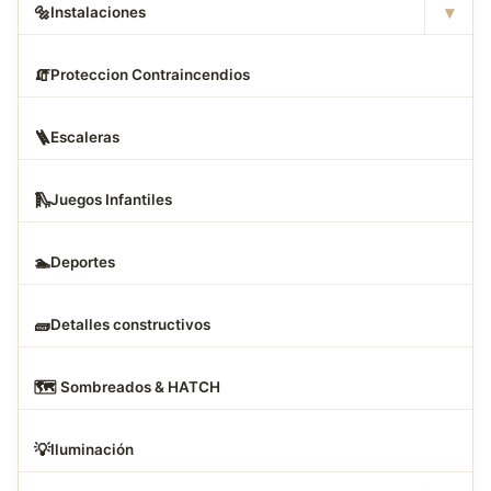
▾
🔩
Instalaciones
🧯
Proteccion Contraincendios
🪜
Escaleras
🛝
Juegos Infantiles
🏊
Deportes
🧱
Detalles constructivos
🗺
️ Sombreados & HATCH
💡
Iluminación