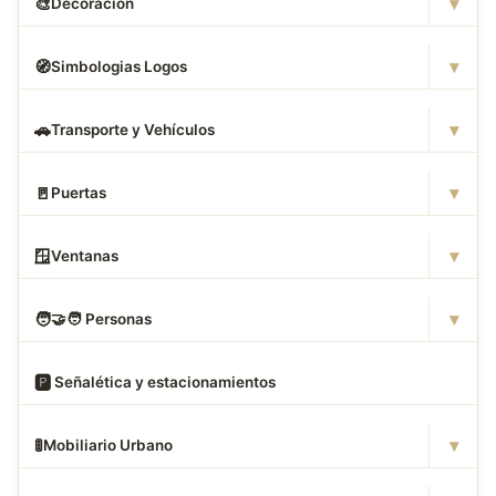
▾
🎨
Decoración
▾
🧭
Simbologias Logos
▾
🚗
Transporte y Vehículos
▾
🚪
Puertas
▾
🪟
Ventanas
▾
🧑
‍🤝‍🧑 Personas
🅿
️ Señalética y estacionamientos
▾
🚦
Mobiliario Urbano