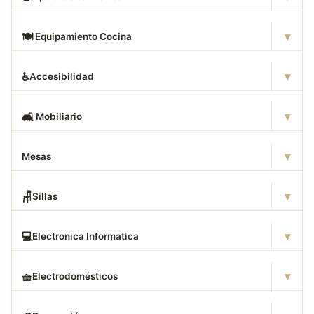
▾
🍽
️ Equipamiento Cocina
▾
♿
Accesibilidad
▾
🛋
️ Mobiliario
▾
Mesas
▾
🪑
Sillas
▾
💻
Electronica Informatica
▾
🧺
Electrodomésticos