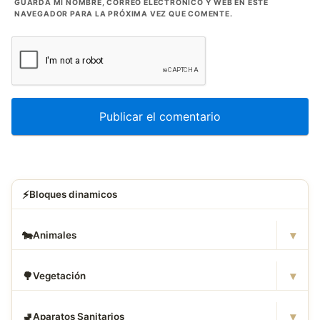
GUARDA MI NOMBRE, CORREO ELECTRÓNICO Y WEB EN ESTE
NAVEGADOR PARA LA PRÓXIMA VEZ QUE COMENTE.
⚡
Bloques dinamicos
▾
🐄
Animales
▾
🌳
Vegetación
▾
🚽
Aparatos Sanitarios