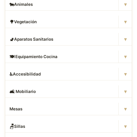
▾
🐄
Animales
▾
🌳
Vegetación
▾
🚽
Aparatos Sanitarios
▾
🍽
️ Equipamiento Cocina
▾
♿
Accesibilidad
▾
🛋
️ Mobiliario
▾
Mesas
▾
🪑
Sillas