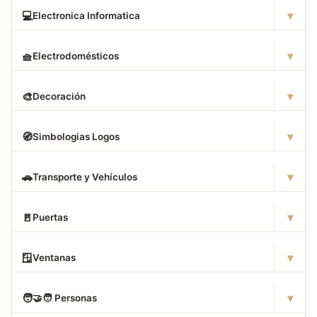
▾
💻
Electronica Informatica
▾
🧺
Electrodomésticos
▾
🎨
Decoración
▾
🧭
Simbologias Logos
▾
🚗
Transporte y Vehículos
▾
🚪
Puertas
▾
🪟
Ventanas
▾
🧑
‍🤝‍🧑 Personas