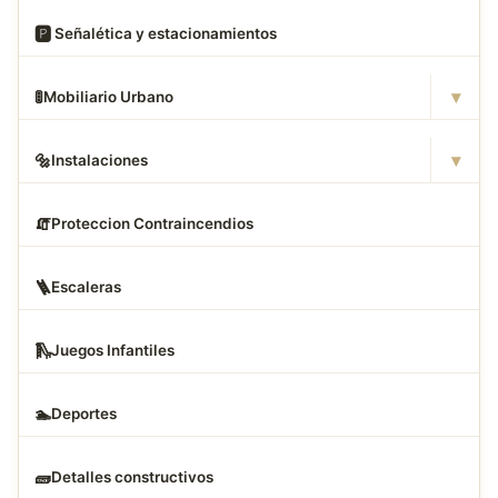
🅿
️ Señalética y estacionamientos
▾
🚦
Mobiliario Urbano
▾
🔩
Instalaciones
🧯
Proteccion Contraincendios
🪜
Escaleras
🛝
Juegos Infantiles
🏊
Deportes
🧱
Detalles constructivos