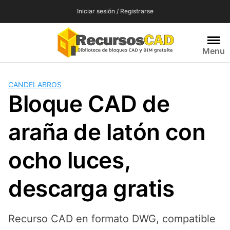
Saltar
Iniciar sesión / Registrarse
al
contenido
Menu
CANDELABROS
Bloque CAD de
araña de latón con
ocho luces,
descarga gratis
Recurso CAD en formato DWG, compatible