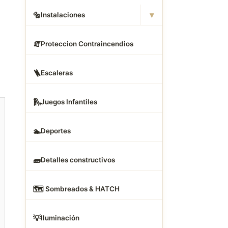
▾
🔩
Instalaciones
🧯
Proteccion Contraincendios
🪜
Escaleras
🛝
Juegos Infantiles
🏊
Deportes
🧱
Detalles constructivos
🗺
️ Sombreados & HATCH
💡
Iluminación