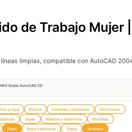
do de Trabajo Mujer 
 líneas limpias, compatible con AutoCAD 200
| DWG Gratis AutoCAD 2D
ios y ropa
Bolsos
Camisas y camisetas
Cinturones
udaderas
Joyas
Maletas y Maletines
Mochilas
Ropa
Ropa tradicional
Trajes
Vestidos