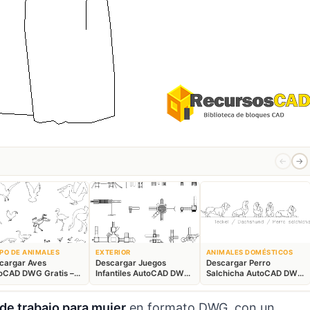
←
→
PO DE ANIMALES
EXTERIOR
ANIMALES DOMÉSTICOS
cargar Aves
Descargar Juegos
Descargar Perro
oCAD DWG Gratis –
Infantiles AutoCAD DWG
Salchicha AutoCAD DWG
ques Animales 2D
Gratis – Parque 2D
Gratis – Bloque 2D
de trabajo para mujer
en formato DWG, con un