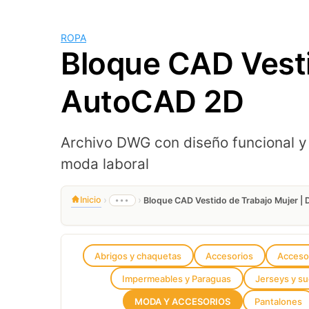
ROPA
Bloque CAD Vesti
AutoCAD 2D
Archivo DWG con diseño funcional y
moda laboral
›
›
Inicio
•••
Bloque CAD Vestido de Trabajo Mujer 
Abrigos y chaquetas
Accesorios
Accesor
Impermeables y Paraguas
Jerseys y s
MODA Y ACCESORIOS
Pantalones