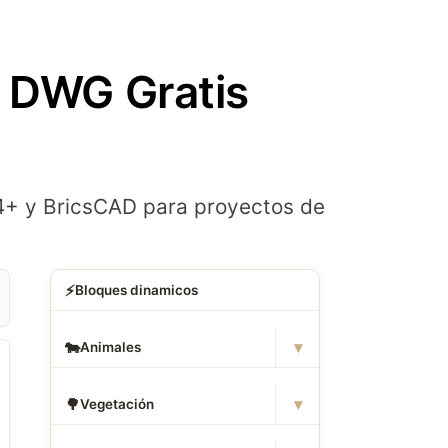
| DWG Gratis
4+ y BricsCAD para proyectos de
⚡
Bloques dinamicos
▾
🐄
Animales
▾
🌳
Vegetación