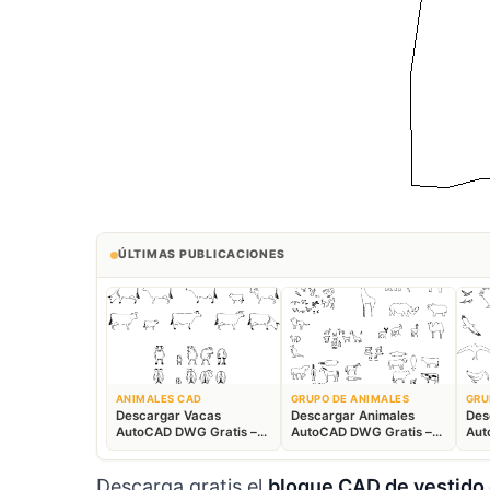
ÚLTIMAS PUBLICACIONES
ANIMALES CAD
GRUPO DE ANIMALES
GRU
Descargar Vacas
Descargar Animales
Des
AutoCAD DWG Gratis –
AutoCAD DWG Gratis –
Aut
Bloques Ganaderos 2D
Fauna 2D CAD
Blo
Descarga gratis el
bloque CAD de vestido 