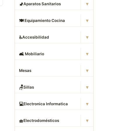
▾
🚽
Aparatos Sanitarios
▾
🍽
️ Equipamiento Cocina
▾
♿
Accesibilidad
▾
🛋
️ Mobiliario
▾
Mesas
▾
🪑
Sillas
▾
💻
Electronica Informatica
▾
🧺
Electrodomésticos