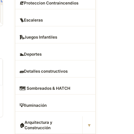
🧯
Proteccion Contraincendios
ROPA
CAMAS DWG
ANIMALES CAD
Descargar Abrigos
Descargar Dormitorios
Descargar Akita
AutoCAD DWG Gratis –
AutoCAD DWG Gratis –
AutoCAD DWG Gratis
🪜
Escaleras
Bloques 2D
Bloques 2D
Bloque 2D Canino
🛝
Juegos Infantiles
🏊
Deportes
🧱
Detalles constructivos
🗺
️ Sombreados & HATCH
💡
Iluminación
Arquitectura y
▾
🏠
Construcción