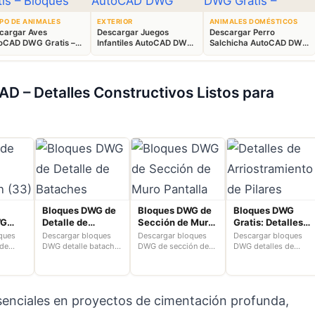
PO DE ANIMALES
EXTERIOR
ANIMALES DOMÉSTICOS
cargar Aves
Descargar Juegos
Descargar Perro
oCAD DWG Gratis –
Infantiles AutoCAD DWG
Salchicha AutoCAD DWG
ques Animales 2D
Gratis – Parque 2D
Gratis – Bloque 2D
D – Detalles Constructivos Listos para
Bloques DWG de
Bloques DWG de
Bloques DWG
WG
Detalle de
Sección de Muro
Gratis: Detalles
 Muro
Bataches para
Pantalla para
de
ques
Descargar bloques
Descargar bloques
Descargar bloques
ión
AutoCAD 2D
AutoCAD 2D
Arriostramiento
de
DWG detalle batache
DWG de sección de
DWG detalles de
ra
para AutoCAD 2D
muro pantalla para
arriostramiento de
de Pilares en
atis.
gratis. Mejora tus
AutoCAD 2D gratis.
pilares para AutoCAD
D
AutoCAD 2D
en
planos con detalles
Mejora tus planos
2D gratis. Encuentra
s y
constructivos
con detalles
plantillas, planos y
senciales en proyectos de cimentación profunda,
tadas
precisos y gratuitos.
constructivos claros
soluciones
s
y optimizados.
estructurales.