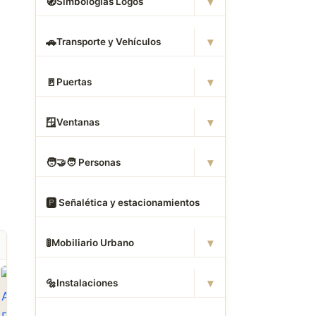
▾
🧭
Simbologias Logos
▾
🚗
Transporte y Vehículos
▾
🚪
Puertas
▾
🪟
Ventanas
▾
🧑
‍🤝‍🧑 Personas
🅿
️ Señalética y estacionamientos
▾
🚦
Mobiliario Urbano
▾
🔩
Instalaciones