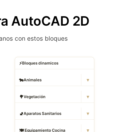
ara AutoCAD 2D
lanos con estos bloques
⚡
Bloques dinamicos
▾
🐄
Animales
▾
🌳
Vegetación
▾
🚽
Aparatos Sanitarios
▾
🍽
️ Equipamiento Cocina