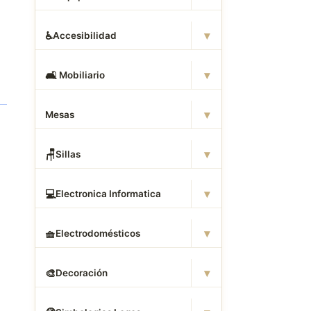
▾
♿
Accesibilidad
▾
🛋
️ Mobiliario
▾
Mesas
▾
🪑
Sillas
▾
💻
Electronica Informatica
▾
🧺
Electrodomésticos
▾
🎨
Decoración