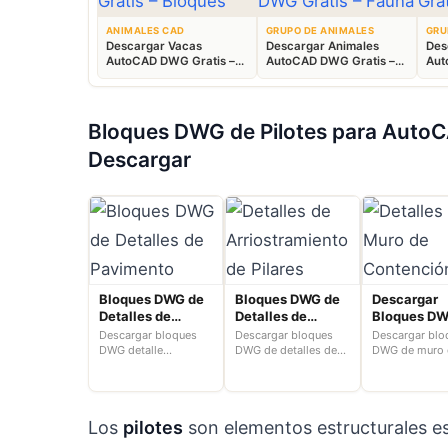
ANIMALES CAD
GRUPO DE ANIMALES
GRU
Descargar Vacas
Descargar Animales
Des
AutoCAD DWG Gratis –
AutoCAD DWG Gratis –
Aut
Bloques Ganaderos 2D
Fauna 2D CAD
Blo
Bloques DWG de Pilotes para AutoCA
Descargar
Bloques DWG de
Bloques DWG de
Descargar
Detalles de
Detalles de
Bloques D
Pavimento para
Arriostramiento
Detalles de
Descargar bloques
Descargar bloques
Descargar blo
AutoCAD 2D
de Pilares en
de Contenc
DWG detalle
DWG de detalles de
DWG de muro 
pavimento para
arriostramiento de
contención pa
AutoCAD 2D
Gratis para
AutoCAD 2D gratis.
pilares para AutoCAD
AutoCAD 2D gr
AutoCAD 2
Accede a bloques
2D gratis. Encuentra
Incluye vistas 
gratuitos para
planos detallados de
planta, alzado
Los
pilotes
son elementos estructurales e
mejorar tus planos y
cimentación y pilar.
secciones aco
proyectos…
para proyecto