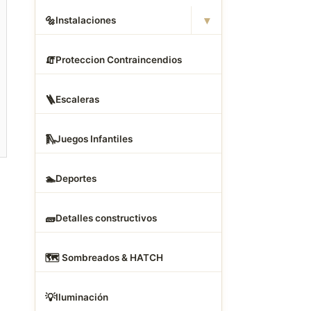
▾
🔩
Instalaciones
🧯
Proteccion Contraincendios
🪜
Escaleras
🛝
Juegos Infantiles
🏊
Deportes
🧱
Detalles constructivos
🗺
️ Sombreados & HATCH
💡
Iluminación