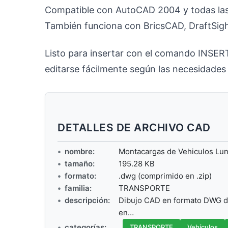
Compatible con AutoCAD 2004 y todas las
También funciona con BricsCAD, DraftSig
Listo para insertar con el comando INSERT
editarse fácilmente según las necesidades
DETALLES DE ARCHIVO CAD
nombre:
Montacargas de Vehiculos Lu
tamaño:
195.28 KB
formato:
.dwg (comprimido en .zip)
familia:
TRANSPORTE
descripción:
Dibujo CAD en formato DWG de
en…
categorías:
TRANSPORTE
Vehículos