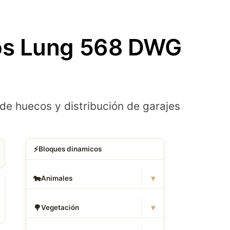
os Lung 568 DWG
de huecos y distribución de garajes
⚡
Bloques dinamicos
▾
🐄
Animales
▾
🌳
Vegetación