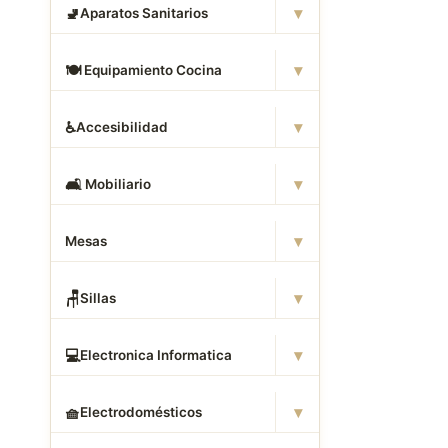
▾
🚽
Aparatos Sanitarios
▾
🍽
️ Equipamiento Cocina
▾
♿
Accesibilidad
▾
🛋
️ Mobiliario
▾
Mesas
▾
🪑
Sillas
▾
💻
Electronica Informatica
▾
🧺
Electrodomésticos