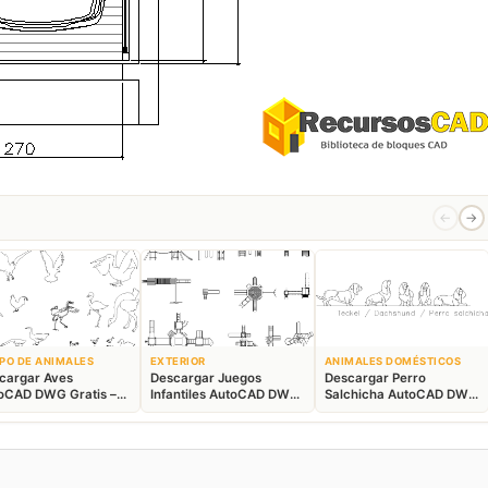
←
→
PO DE ANIMALES
EXTERIOR
ANIMALES DOMÉSTICOS
cargar Aves
Descargar Juegos
Descargar Perro
oCAD DWG Gratis –
Infantiles AutoCAD DWG
Salchicha AutoCAD DWG
ques Animales 2D
Gratis – Parque 2D
Gratis – Bloque 2D