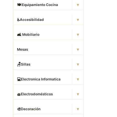
▾
🍽
️ Equipamiento Cocina
▾
♿
Accesibilidad
▾
🛋
️ Mobiliario
▾
Mesas
▾
🪑
Sillas
▾
💻
Electronica Informatica
▾
🧺
Electrodomésticos
▾
🎨
Decoración