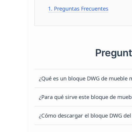
1.
Preguntas Frecuentes
Pregunt
¿Qué es un bloque DWG de mueble m
Es un archivo de AutoCAD en forma
¿Para qué sirve este bloque de mue
estantes para libros
en vista frontal
Sirve para proyectos de arquitectura
¿Cómo descargar el bloque DWG del
muebles de sala DWG
, bibliotecas 
La descarga se realiza en archivo co