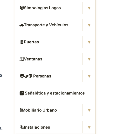
▾
🧭
Simbologias Logos
▾
🚗
Transporte y Vehículos
▾
🚪
Puertas
▾
🪟
Ventanas
s
▾
🧑
‍🤝‍🧑 Personas
🅿
️ Señalética y estacionamientos
▾
🚦
Mobiliario Urbano
▾
🔩
Instalaciones
o.