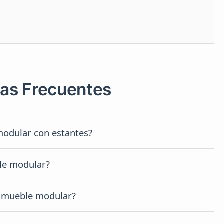
as Frecuentes
odular con estantes?
to DWG que representa un
mueble modular con
ble modular?
, listo para insertar en planos arquitectónicos.
 e interiorismo, ya que permite representar
 mueble modular?
o áreas de oficina de forma profesional.
mprimido ZIP, que incluye el
bloque AutoCAD de