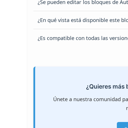
¿Se pueden editar los bloques de A
mueble modular
editable y en vista 
Sí, todos los
bloques de muebles e
¿En qué vista está disponible este b
medidas, texturas, capas y adaptarse
El
mueble modular con estantes 
¿Es compatible con todas las versio
alzados y documentación arquitectón
Sí, el archivo DWG está optimizado p
AutoCAD, facilitando su uso en disti
¿Quieres más
Únete a nuestra comunidad pa