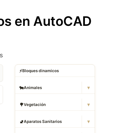
ros en AutoCAD
s
⚡
Bloques dinamicos
▾
🐄
Animales
▾
🌳
Vegetación
▾
🚽
Aparatos Sanitarios