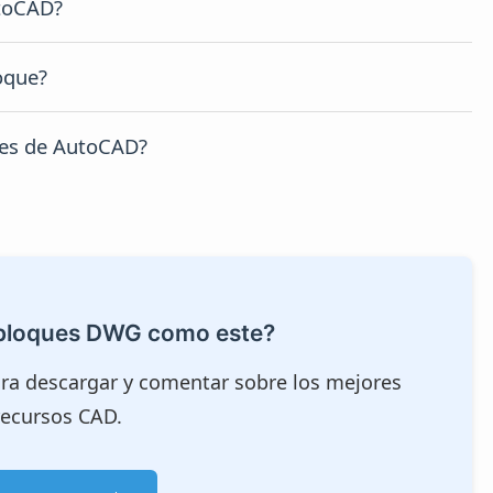
utoCAD?
frontal.
n AutoCAD
son editables: se pueden cambiar
loque?
 a normativas de diseño.
DWG
está disponible en
vista frontal
, ideal para
nes de AutoCAD?
ica.
ara funcionar en la mayoría de versiones de
ntos proyectos CAD.
 bloques DWG como este?
ra descargar y comentar sobre los mejores
recursos CAD.