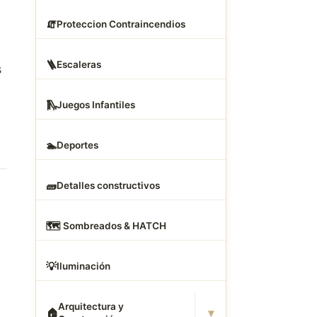
🧯
Proteccion Contraincendios
🪜
Escaleras
s
🛝
Juegos Infantiles
🏊
Deportes
🧱
Detalles constructivos
🗺
️ Sombreados & HATCH
💡
Iluminación
Arquitectura y
▾
🏠