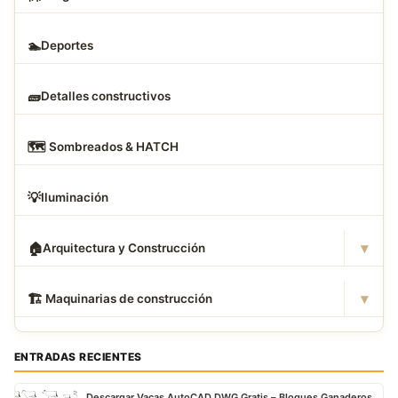
🏊
Deportes
🧱
Detalles constructivos
🗺
️ Sombreados & HATCH
💡
Iluminación
▾
🏠
Arquitectura y Construcción
▾
🏗
️ Maquinarias de construcción
ENTRADAS RECIENTES
Descargar Vacas AutoCAD DWG Gratis – Bloques Ganaderos