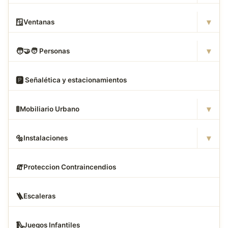
▾
🪟
Ventanas
▾
🧑
‍🤝‍🧑 Personas
🅿
️ Señalética y estacionamientos
▾
🚦
Mobiliario Urbano
▾
🔩
Instalaciones
🧯
Proteccion Contraincendios
🪜
Escaleras
🛝
Juegos Infantiles