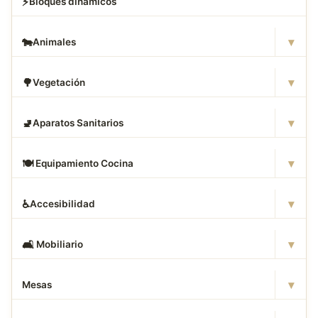
⚡
Bloques dinamicos
▾
🐄
Animales
▾
🌳
Vegetación
▾
🚽
Aparatos Sanitarios
▾
🍽
️ Equipamiento Cocina
▾
♿
Accesibilidad
▾
🛋
️ Mobiliario
▾
Mesas