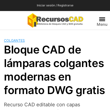
Saltar
Iniciar sesión / Registrarse
al
contenido
Menu
COLGANTES
Bloque CAD de
lámparas colgantes
modernas en
formato DWG gratis
Recurso CAD editable con capas