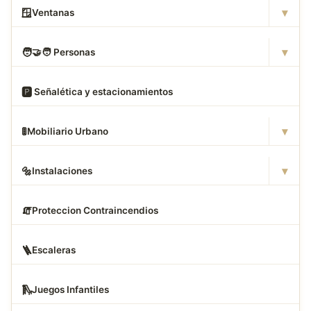
▾
🪟
Ventanas
▾
🧑
‍🤝‍🧑 Personas
🅿
️ Señalética y estacionamientos
▾
🚦
Mobiliario Urbano
▾
🔩
Instalaciones
🧯
Proteccion Contraincendios
🪜
Escaleras
🛝
Juegos Infantiles