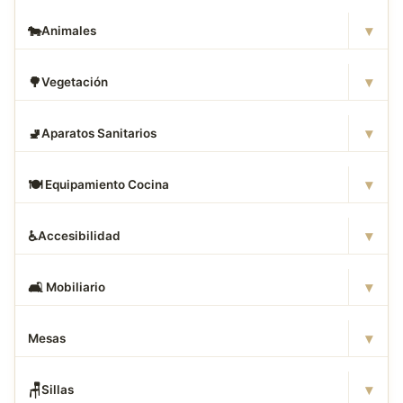
▾
🐄
Animales
▾
🌳
Vegetación
▾
🚽
Aparatos Sanitarios
▾
🍽
️ Equipamiento Cocina
▾
♿
Accesibilidad
▾
🛋
️ Mobiliario
▾
Mesas
▾
🪑
Sillas