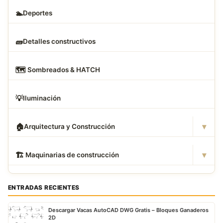
🏊
Deportes
🧱
Detalles constructivos
🗺
️ Sombreados & HATCH
💡
Iluminación
▾
🏠
Arquitectura y Construcción
▾
🏗
️ Maquinarias de construcción
ENTRADAS RECIENTES
Descargar Vacas AutoCAD DWG Gratis – Bloques Ganaderos
2D