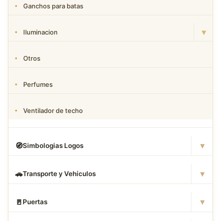
Ganchos para batas
▾
Iluminacion
Otros
Perfumes
Ventilador de techo
▾
🧭
Simbologias Logos
▾
🚗
Transporte y Vehículos
▾
🚪
Puertas