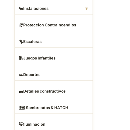
▾
🔩
Instalaciones
o
🧯
Proteccion Contraincendios
🪜
Escaleras
🛝
Juegos Infantiles
🏊
Deportes
🧱
Detalles constructivos
🗺
️ Sombreados & HATCH
💡
Iluminación