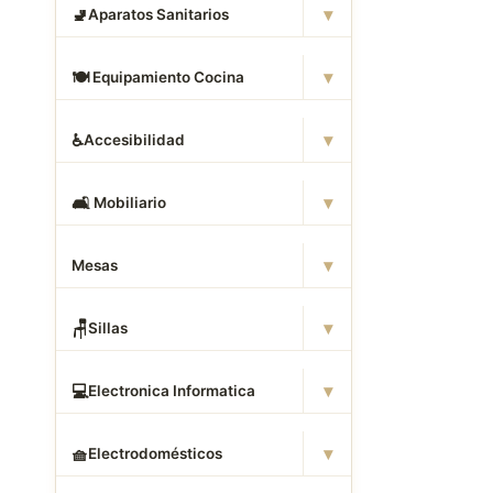
▾
🚽
Aparatos Sanitarios
▾
🍽
️ Equipamiento Cocina
▾
♿
Accesibilidad
▾
🛋
️ Mobiliario
▾
Mesas
▾
🪑
Sillas
▾
💻
Electronica Informatica
▾
🧺
Electrodomésticos