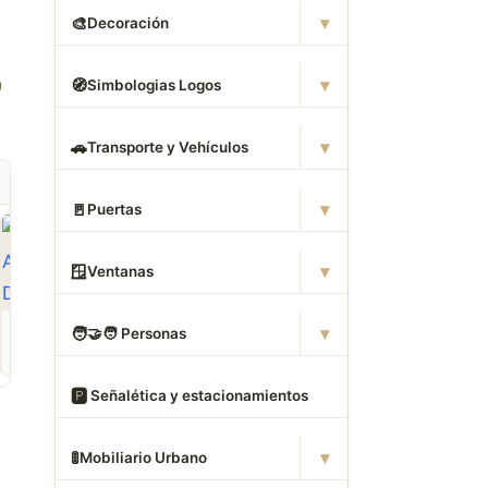
▾
🎨
Decoración
▾
🧭
Simbologias Logos
▾
🚗
Transporte y Vehículos
▾
🚪
Puertas
▾
🪟
Ventanas
ROPA
CAMAS DWG
ANIMALES CAD
▾
🧑
‍🤝‍🧑 Personas
Descargar Abrigos
Descargar Dormitorios
Descargar Akita
AutoCAD DWG Gratis –
AutoCAD DWG Gratis –
AutoCAD DWG Gratis
Bloques 2D
Bloques 2D
Bloque 2D Canino
🅿
️ Señalética y estacionamientos
▾
🚦
Mobiliario Urbano