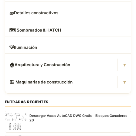
🧱
Detalles constructivos
🗺
️ Sombreados & HATCH
💡
Iluminación
▾
🏠
Arquitectura y Construcción
▾
🏗
️ Maquinarias de construcción
ENTRADAS RECIENTES
Descargar Vacas AutoCAD DWG Gratis – Bloques Ganaderos
2D