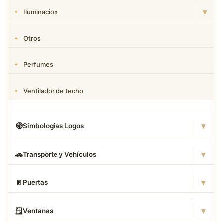
▾
Iluminacion
Otros
Perfumes
Ventilador de techo
▾
🧭
Simbologias Logos
▾
🚗
Transporte y Vehículos
▾
🚪
Puertas
▾
🪟
Ventanas