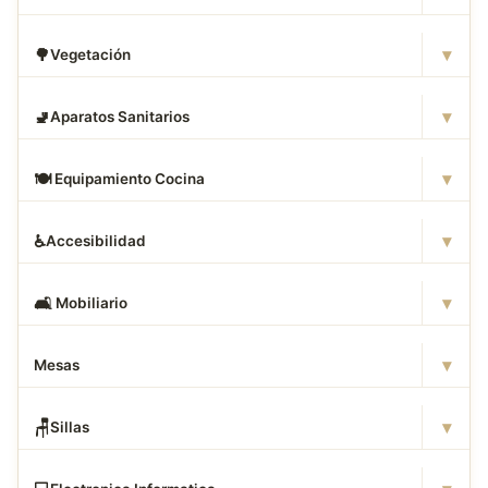
▾
🌳
Vegetación
▾
🚽
Aparatos Sanitarios
▾
🍽
️ Equipamiento Cocina
▾
♿
Accesibilidad
▾
🛋
️ Mobiliario
▾
Mesas
▾
🪑
Sillas