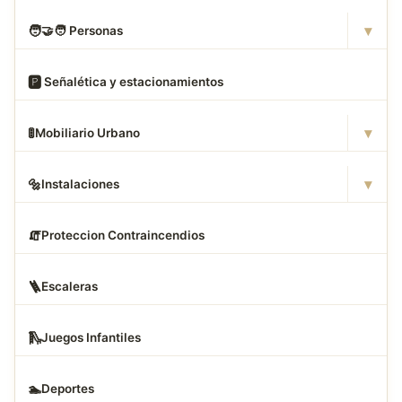
▾
🧑
‍🤝‍🧑 Personas
🅿
️ Señalética y estacionamientos
▾
🚦
Mobiliario Urbano
▾
🔩
Instalaciones
🧯
Proteccion Contraincendios
🪜
Escaleras
🛝
Juegos Infantiles
🏊
Deportes