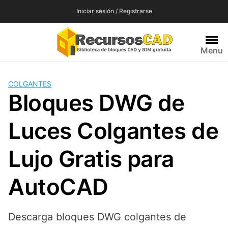
Saltar
Iniciar sesión / Registrarse
al
contenido
Menu
COLGANTES
Bloques DWG de
Luces Colgantes de
Lujo Gratis para
AutoCAD
Descarga bloques DWG colgantes de