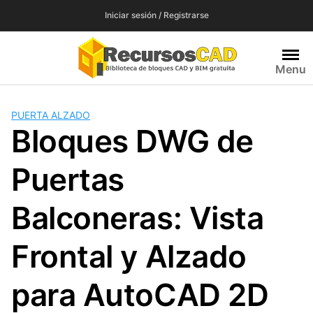
Saltar
Iniciar sesión / Registrarse
al
contenido
Menu
PUERTA ALZADO
Bloques DWG de
Puertas
Balconeras: Vista
Frontal y Alzado
para AutoCAD 2D