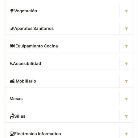
▾
🌳
Vegetación
▾
🚽
Aparatos Sanitarios
▾
🍽
️ Equipamiento Cocina
▾
♿
Accesibilidad
▾
🛋
️ Mobiliario
▾
Mesas
▾
🪑
Sillas
▾
💻
Electronica Informatica