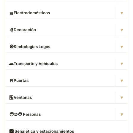
▾
🧺
Electrodomésticos
▾
🎨
Decoración
▾
🧭
Simbologias Logos
▾
🚗
Transporte y Vehículos
▾
🚪
Puertas
▾
🪟
Ventanas
▾
🧑
‍🤝‍🧑 Personas
🅿
️ Señalética y estacionamientos