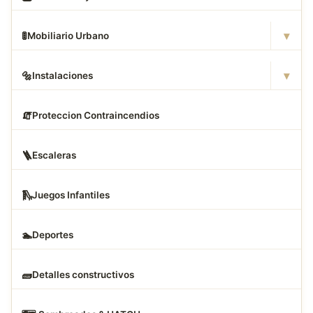
▾
🚦
Mobiliario Urbano
▾
🔩
Instalaciones
🧯
Proteccion Contraincendios
🪜
Escaleras
🛝
Juegos Infantiles
🏊
Deportes
🧱
Detalles constructivos