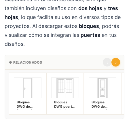
también incluyen diseños con
dos hojas
y
tres
hojas
, lo que facilita su uso en diversos tipos de
proyectos. Al descargar estos
bloques
, podrás
visualizar cómo se integran las
puertas
en tus
diseños.
‹
›
● RELACIONADOS
Bloques
Bloques
Bloques
DWG de
DWG puerta
DWG de
Puertas de
acristalada
puertas de
Paso Interior
doble de 1.22
entrada en
62 cm, 72
m, 1.42 m y
medidas de
cm, 82 cm
1.62 m
62 cm, 72 cm
para
y 82 cm en