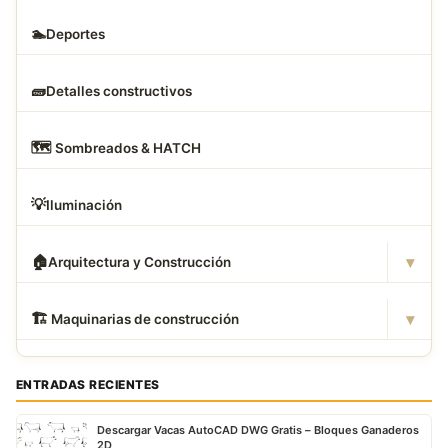
🏊
Deportes
🧱
Detalles constructivos
🗺
️ Sombreados & HATCH
💡
Iluminación
▾
🏠
Arquitectura y Construcción
▾
🏗
️ Maquinarias de construcción
ENTRADAS RECIENTES
Descargar Vacas AutoCAD DWG Gratis – Bloques Ganaderos
2D