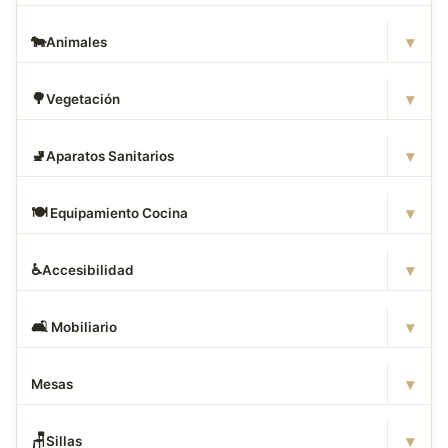
▾
🐄
Animales
▾
🌳
Vegetación
▾
🚽
Aparatos Sanitarios
▾
🍽
️ Equipamiento Cocina
▾
♿
Accesibilidad
▾
🛋
️ Mobiliario
▾
Mesas
▾
🪑
Sillas