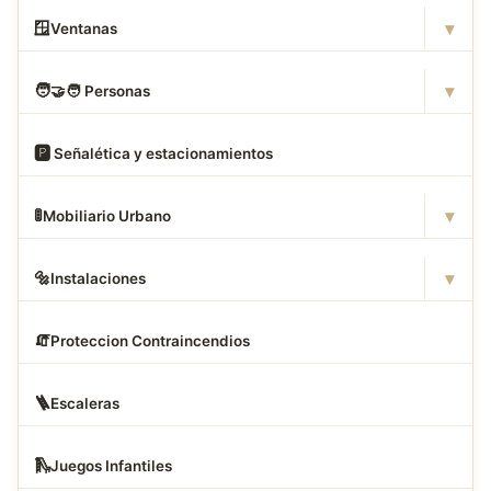
▾
🪟
Ventanas
▾
🧑
‍🤝‍🧑 Personas
🅿
️ Señalética y estacionamientos
▾
🚦
Mobiliario Urbano
▾
🔩
Instalaciones
🧯
Proteccion Contraincendios
🪜
Escaleras
🛝
Juegos Infantiles