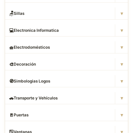
▾
🪑
Sillas
▾
💻
Electronica Informatica
▾
🧺
Electrodomésticos
▾
🎨
Decoración
▾
🧭
Simbologias Logos
▾
🚗
Transporte y Vehículos
▾
🚪
Puertas
▾
🪟
Ventanas