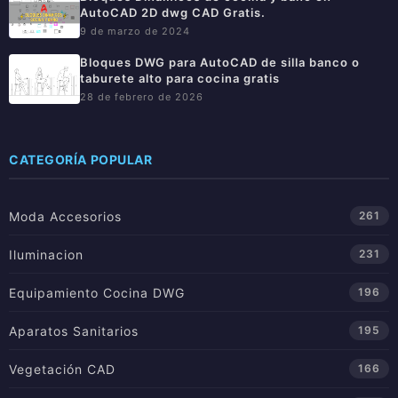
AutoCAD 2D dwg CAD Gratis.
9 de marzo de 2024
Bloques DWG para AutoCAD de silla banco o
taburete alto para cocina gratis
28 de febrero de 2026
CATEGORÍA POPULAR
Moda Accesorios
261
Iluminacion
231
Equipamiento Cocina DWG
196
Aparatos Sanitarios
195
Vegetación CAD
166