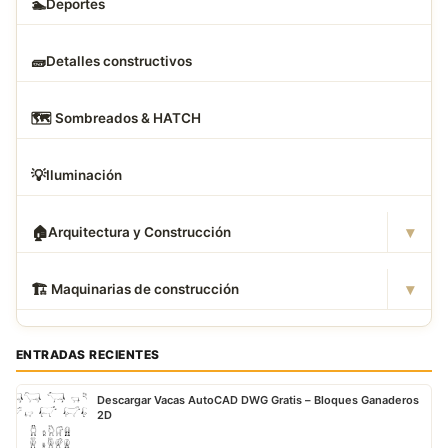
🏊
Deportes
🧱
Detalles constructivos
🗺
️ Sombreados & HATCH
💡
Iluminación
▾
🏠
Arquitectura y Construcción
▾
🏗
️ Maquinarias de construcción
ENTRADAS RECIENTES
Descargar Vacas AutoCAD DWG Gratis – Bloques Ganaderos
2D