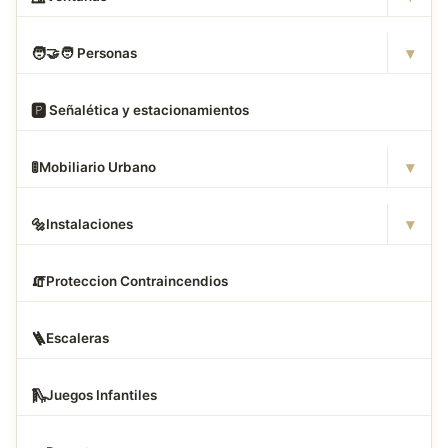
▾
🧑
‍🤝‍🧑 Personas
🅿
️ Señalética y estacionamientos
▾
🚦
Mobiliario Urbano
▾
🔩
Instalaciones
🧯
Proteccion Contraincendios
🪜
Escaleras
🛝
Juegos Infantiles