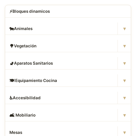
⚡
Bloques dinamicos
▾
🐄
Animales
▾
🌳
Vegetación
▾
🚽
Aparatos Sanitarios
▾
🍽
️ Equipamiento Cocina
▾
♿
Accesibilidad
▾
🛋
️ Mobiliario
▾
Mesas