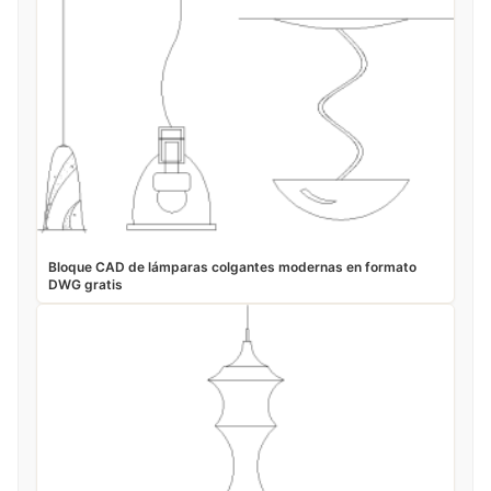
Bloque CAD de lámparas colgantes modernas en formato
DWG gratis