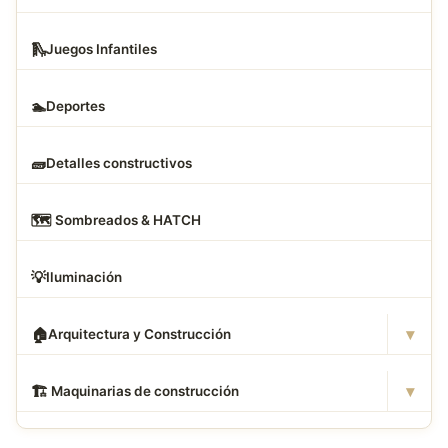
🛝
Juegos Infantiles
🏊
Deportes
🧱
Detalles constructivos
🗺
️ Sombreados & HATCH
💡
Iluminación
▾
🏠
Arquitectura y Construcción
▾
🏗
️ Maquinarias de construcción