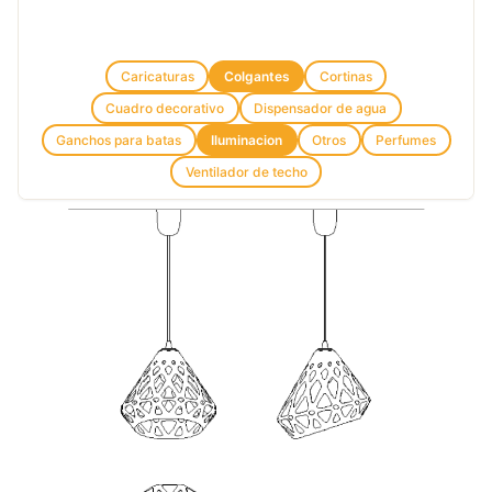
Caricaturas
Colgantes
Cortinas
Cuadro decorativo
Dispensador de agua
Ganchos para batas
Iluminacion
Otros
Perfumes
Ventilador de techo