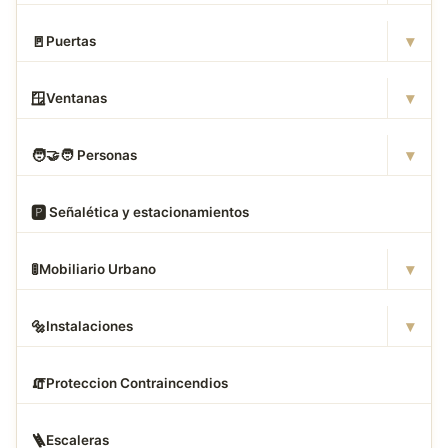
▾
🚪
Puertas
▾
🪟
Ventanas
▾
🧑
‍🤝‍🧑 Personas
🅿
️ Señalética y estacionamientos
▾
🚦
Mobiliario Urbano
▾
🔩
Instalaciones
🧯
Proteccion Contraincendios
🪜
Escaleras