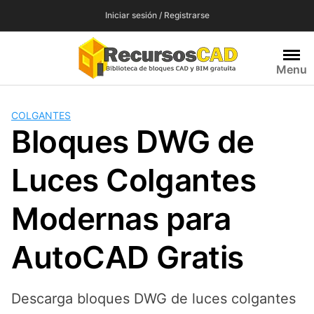
Saltar
Iniciar sesión / Registrarse
al
contenido
Menu
COLGANTES
Bloques DWG de
Luces Colgantes
Modernas para
AutoCAD Gratis
Descarga bloques DWG de luces colgantes