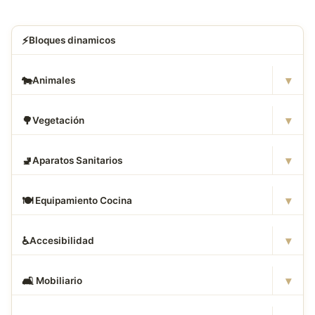
⚡
Bloques dinamicos
▾
🐄
Animales
▾
🌳
Vegetación
▾
🚽
Aparatos Sanitarios
▾
🍽
️ Equipamiento Cocina
▾
♿
Accesibilidad
▾
🛋
️ Mobiliario